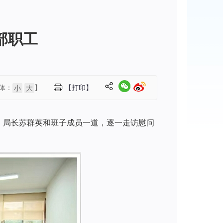
部职工
体：
】
【打印】
小
大
、局长苏群英和班子成员一道，逐一走访慰问