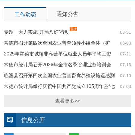
1
2
3
4
5
通知公告
工作动态
专题丨大力实施“开局八好”行动
03-31
常德市召开第四次全国农业普查领导小组全体（扩
08-03
大）会议
2025年常德市城镇非私营单位就业人员年平均工资
07-21
87374元
常德市统计局召开2026年全市名录管理业务培训会
07-13
临澧县召开第四次全国农业普查畜禽养殖设施遥感测
07-10
量实地调查培训会
常德市统计局举行庆祝中国共产党成立105周年暨“七
07-03
一”主题活动
查看更多>>
信息公开