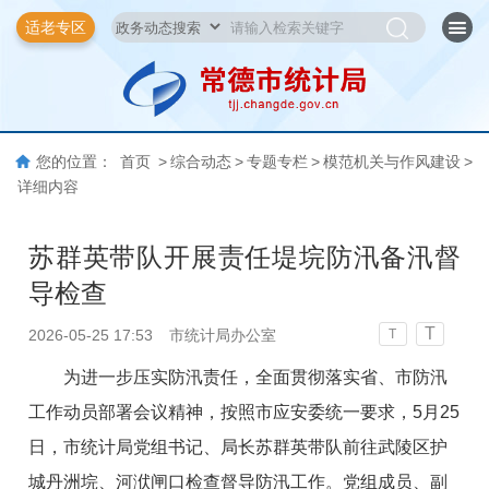
适老专区
您的位置：
首页
>
综合动态
>
专题专栏
>
模范机关与作风建设
>
详细内容
苏群英带队开展责任堤垸防汛备汛督
导检查
T
2026-05-25 17:53
市统计局办公室
T
为进一步压实防汛责任，全面贯彻落实省、市防汛
工作动员部署会议精神，按照市应安委统一要求，5月25
日，市统计局党组书记、局长苏群英带队前往武陵区护
城丹洲垸、河洑闸口检查督导防汛工作。党组成员、副