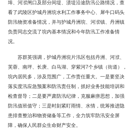
埠、河洑闸口及部分间堤、渍堤沿途防汛公路情况，查
看了武陵区护城丹洲垸水利工作事务中心、犀牛口码头
防汛物资准备情况，并与护城丹洲垸、河洑镇、丹洲镇
负责同志交流了垸内基本情况和今年防汛工作准备情
况。
苏群英强调，护城丹洲垸片汛区包括丹洲、河洑、
芙蓉、南坪、长庚、白马湖、穿紫河7个乡镇（街道），
垸内居民多，涉及范围广，工作责任重大。一是要坚决
落实度汛应急预案和防汛责任制，抓好业务技能培训和
检查督导；二是要严肃防汛纪律，克服麻痹思想，加强
防汛值班值守；三是时刻紧盯雨情、水情，统筹推进隐
患排查整治和物资储备等工作，全力筑牢防汛安全屏
障，确保人民群众生命财产安全。