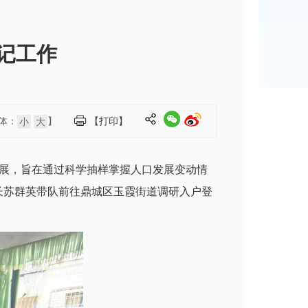
记工作
体：
】
【打印】
小
大
开展，旨在通过科学抽样掌握人口发展变动情
局长苏群英带队前往鼎城区玉霞街道调研入户登