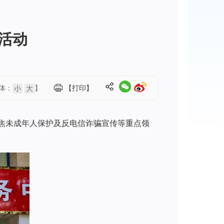
日活动
体：
】
【打印】
小
大
。聚焦未成年人保护及反电信诈骗宣传等重点领