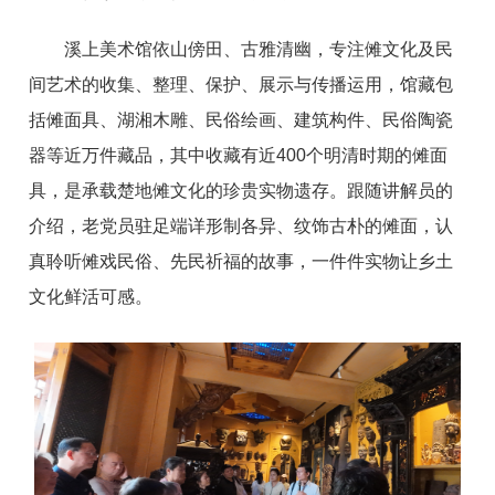
溪上美术馆依山傍田、古雅清幽，专注傩文化及民
间艺术的收集、整理、保护、展示与传播运用，馆藏包
括傩面具、湖湘木雕、民俗绘画、建筑构件、民俗陶瓷
器等近万件藏品，其中收藏有近400个明清时期的傩面
具，是承载楚地傩文化的珍贵实物遗存。跟随讲解员的
介绍，老党员驻足端详形制各异、纹饰古朴的傩面，认
真聆听傩戏民俗、先民祈福的故事，一件件实物让乡土
文化鲜活可感。