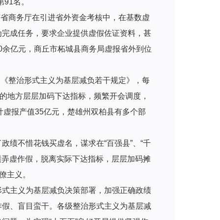
91名。
南省商务厅在引进省外资金考核中，在基数虚
为完成任务，要求企业提供虚假佐证资料，甚
70余亿元，商丘市柘城县商务局虚报省外到位
反《整治形式主义为基层减负若干规定》，每
有的地方层层加码下达指标，频繁开会调度，
累计虚报产值35亿元，楚雄州双柏县有多个部
绩不惜花钱买虚名，谋求在“百强县”、“千
绩弄虚作假，脱离实际下达指标，层层加码摊
僚主义。
形式主义为基层减负决策部署，加强正确政绩
作假、盲目蛮干。各级整治形式主义为基层减