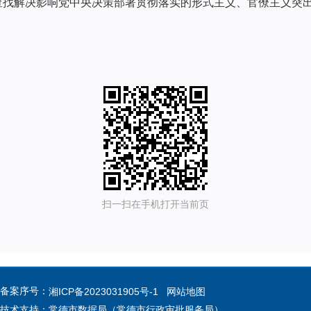
找解决影响党中央决策部署贯彻落实的形式主义、官僚主义突出
扫一扫在手机打开当前页
 备案序号：
湘ICP备2023031905号-1
网站地图
 技术支持：常德市数据局（常德市行政审批服务局）