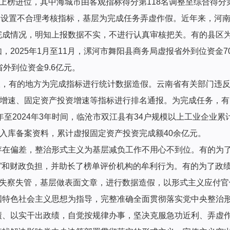
上榜进位，其中海城市由客观指标得分第118名调整至综合得分第
中设置不合理考核指标，基层为完成任务弄虚作假。近年来，河
完成情况，明知上报数据不实，不进行认真审核把关。有的县区
，2025年1月至11月，漯河市舞阳县商务局虚报省外到位资金
外到位资金9.6亿元。
报，有的地方为完成指标进行统计数据造假。云南省有关部门违
及增速、固定资产投资增速等指标进行排名通报。为完成任务，
年至2024年3年时间，临沧市双江县有34户规模以上工业企业
造入库备案资料，累计虚报固定资产投资完成额40余亿元。
在偏差，整治形式主义为基层减负工作不用心不到位。有的为了政
卷”和财政负担，并助长了榜单评价机构的牟利行为。有的为了政
据失察失管，基层做表面文章，进行数据造假，以形式主义应付官
国特色社会主义思想为指导，完整准确全面贯彻落实党中央整治
绩、以实干出政绩，自觉按规律办事，坚决克服急功近利、弄虚