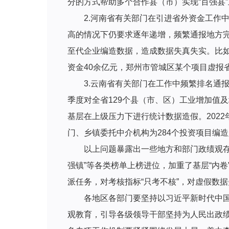
分的方式帮助多个合作县（市）实现“百强县”
2.河南省有关部门在引进省外资金工作
高的情况下仍要求逐年递增，频繁通报地方
至代企业编造数据，造成数据失真失实。比如
资金40余亿元，郑州市管城区某个项目虚报省
3.云南省有关部门在工作中频繁排名通
季度对全省129个县（市、区）工业增加值
基层在上级压力下进行统计数据造假。2022
门、乡镇委托中介机构为284个投资项目编
以上问题暴露出一些地方和部门政绩观存
强镇”等各类榜单上榜进位，加重了基层“内
派任务，对考核指标“只考不核”，对虚假数
各地区各部门要坚持以习近平新时代中
观教育，引导各级领导干部坚持为人民出政