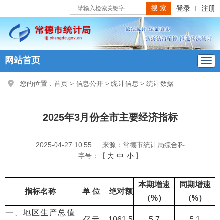
登录
注册
|
网站首页
您的位置：
首页
>
信息公开
>
统计信息
>
统计数据
2025年3月份全市主要经济指标
2025-04-27 10:55
来源：常德市统计局综合科
字号：【
大
中
小
】
本期增速
同期增速
指标名称
单 位
绝对额
（%）
（%）
一、地区生产总值
亿元
1061.5
5.7
5.1