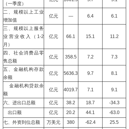
（一季度）
二、规模以上工业
亿元
—
6.4
6.1
增加值
三、规模以上服务
业营业收入（1-2
亿元
66.1
15.1
11.2
月）
四、社会消费品零
亿元
358.5
7.2
7.3
售总额
五、金融机构存款
亿元
5636.3
9.7
8.1
余额
金融机构贷款余
亿元
4019.7
7.1
9.1
额
六、进出口总额
亿元
38.2
18.7
-34.3
出口额
亿元
20.2
44.1
-63.0
七、外资到位总额
万美元
380
-62.4
25.5