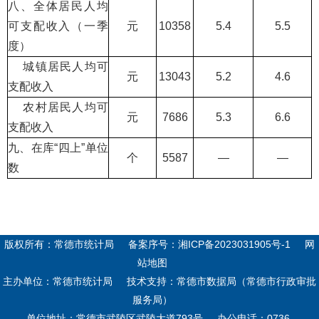
八、全体居民人均
可支配收入（一季
元
10358
5.4
5.5
度）
城镇居民人均可
元
13043
5.2
4.6
支配收入
农村居民人均可
元
7686
5.3
6.6
支配收入
九、在库“四上”单位
个
5587
—
—
数
版权所有：常德市统计局
备案序号：
湘ICP备2023031905号-1
网
站地图
主办单位：常德市统计局
技术支持：常德市数据局（常德市行政审批
服务局）
单位地址：常德市武陵区武陵大道793号
办公电话：0736-