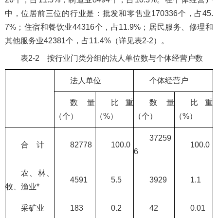
中，位居前三位的行业是：批发和零售业170336个，占45.
7%；住宿和餐饮业44316个，占11.9%；居民服务、修理和
其他服务业42381个，占11.4%（详见表2-2）。
表2-2 按行业门类分组的法人单位数与个体经营户数
法人单位
个体经营户
数量
比重
数量
比重
（个）
（%）
（个）
（%）
37259
合 计
82778
100.0
100.0
6
农、林、
4591
5.5
3929
1.1
牧、渔业*
采矿业
183
0.2
42
0.01