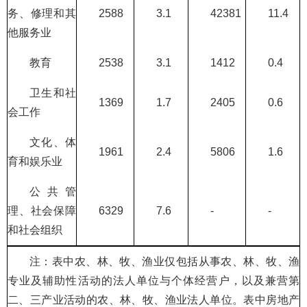
务、修理和其
2588
3.1
42381
11.4
他服务业
教育
2538
3.1
1412
0.4
卫生和社
1369
1.7
2405
0.6
会工作
文化、体
1961
2.4
5806
1.6
育和娱乐业
公共管
理、社会保障
6329
7.6
-
-
和社会组织
注：表中农、林、牧、渔业仅包括从事农、林、牧、渔
专业及辅助性活动的法人单位与个体经营户，以及兼营第
二、三产业活动的农、林、牧、渔业法人单位。表中房地产