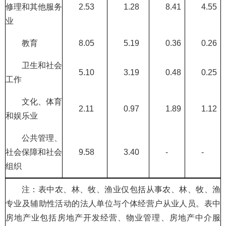
修理和其他服务
2.53
1.28
8.41
4.55
业
教育
8.05
5.19
0.36
0.26
卫生和社会
5.10
3.19
0.48
0.25
工作
文化、体育
2.11
0.97
1.89
1.12
和娱乐业
公共管理、
社会保障和社会
9.58
3.40
-
-
组织
注：表中农、林、牧、渔业仅包括从事农、林、牧、渔
专业及辅助性活动的法人单位与个体经营户从业人员。表中
房地产业包括房地产开发经营、物业管理、房地产中介服