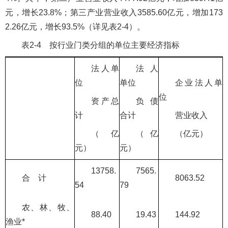
元，增长23.8%；第三产业营业收入3585.60亿元，增加173
2.26亿元，增长93.5%（详见表2-4）。
表2-4 按行业门类分组的单位主要经济指标
法人单
法人
位
单位
企业法人单
位
资产总
负债
计
合计
营业收入
（亿
（亿
（亿元）
元）
元）
13758.
7565.
合 计
8063.52
54
79
农、林、牧、
88.40
19.43
144.92
渔业*