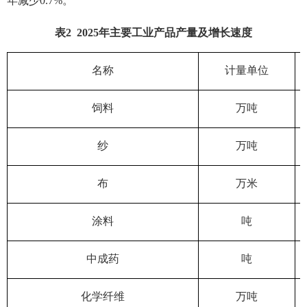
年减少0.7%。
表
2
202
5
年主要工业产品产量及增长速度
名称
计量单位
饲料
万吨
纱
万吨
布
万米
涂料
吨
中成药
吨
化学纤维
万吨