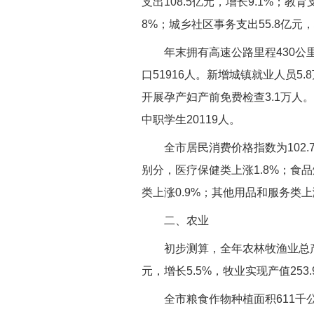
支出108.5亿元，增长9.1%；教育
8%；城乡社区事务支出55.8亿元，
年末拥有高速公路里程430公
口51916人。新增城镇就业人员5
开展孕产妇产前免费检查3.1万人
中职学生20119人。
全市居民消费价格指数为102.7
别分，医疗保健类上涨1.8%；食品
类上涨0.9%；其他用品和服务类上
二、农业
初步测算，全年农林牧渔业总产值
元，增长5.5%，牧业实现产值253.
全市粮食作物种植面积611千公