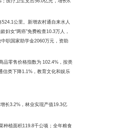
2%；医疗卫生支出56.0亿元，增长8.
524.1公里。新增农村通自来水人
龄妇女“两癌”免费检查10.3万人，
中职国家助学金2060万元，资助
商品零售价格指数为 102.4%，按类
和通信类下降1.1%，教育文化和娱乐
长3.2%，林业实现产值19.3亿
菜种植面积119.8千公顷；全年粮食