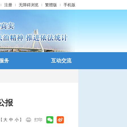
注册
无障碍浏览
繁體版
手机版
|
|
|
|
服务
互动交流
公报
【
大
中
小
】
打印