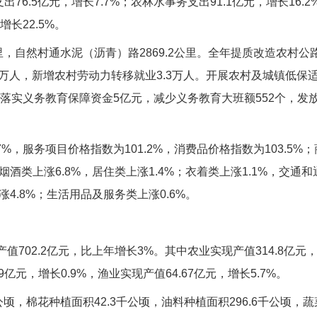
支出76.5亿元，增长7.7%；农林水事务支出91.1亿元，增长16.
增长22.5%。
里，自然村通水泥（沥青）路2869.2公里。全年提质改造农村公路
.8万人，新增农村劳动力转移就业3.3万人。开展农村及城镇低保适
。落实义务教育保障资金5亿元，减少义务教育大班额552个，发放
%，服务项目价格指数为101.2%，消费品价格指数为103.5%；
烟酒类上涨6.8%，居住类上涨1.4%；衣着类上涨1.1%，交通
涨4.8%；生活用品及服务类上涨0.6%。
702.2亿元，比上年增长3%。其中农业实现产值314.8亿元，增
9亿元，增长0.9%，渔业实现产值64.67亿元，增长5.7%。
顷，棉花种植面积42.3千公顷，油料种植面积296.6千公顷，蔬