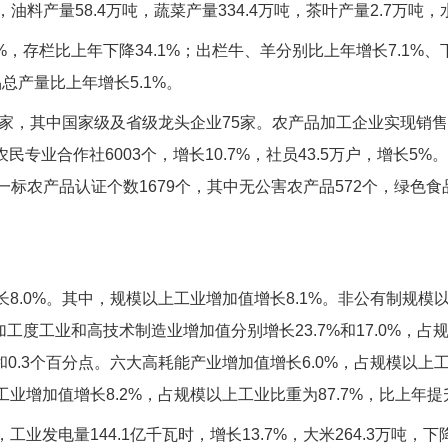
，油料产量58.4万吨，蔬菜产量334.4万吨，茶叶产量2.7万吨，水
%，存栏比上年下降34.1%；出栏牛、羊分别比上年增长7.1%、
品总产量比上年增长5.1%。
5家，其中国家级及省级龙头企业75家。农产品加工企业实现销售收
农民专业合作社6003个，增长10.7%，社员43.5万户，增长5%。
三品一标农产品认证个数1679个，其中无公害农产品572个，绿色食
8.0%。其中，规模以上工业增加值增长8.1%。非公有制规模以
加工度工业和高技术制造业增加值分别增长23.7%和17.0%，
.6和0.3个百分点。六大高耗能产业增加值增长6.0%，占规模以上工
增加值增长8.2%，占规模以上工业比重为87.7%，比上年提升
发电量144.1亿千瓦时，增长13.7%，大米264.3万吨，下降1