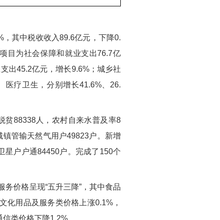
%，其中税收收入89.6亿元，下降0.
出项目为社会保障和就业支出76.7亿
支出45.2亿元，增长9.6%；城乡社
疗卫生，分别增长41.6%、26.
脱贫88338人，农村自来水普及率8
城镇管输天然气用户49823户。新增
星户户通84450户。完成了150个
及服务价格呈现“五升三降”，其中食品
育文化用品及服务类价格上涨0.1%，
信类价格下降1.2%。