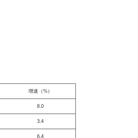
增速（%）
8.0
3.4
6.4