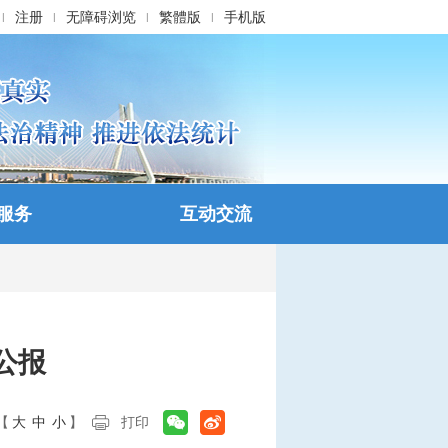
注册
无障碍浏览
繁體版
手机版
|
|
|
|
服务
互动交流
公报
【
大
中
小
】
打印