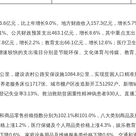
6亿元，比上年增长9.0%。地方财政收入157.3亿元，增长5.7
5.1%。公共财政预算支出463.1亿元，增长8.6%，其中重点支
.8亿元，增长2.2%；教育支出66.1亿元，增长12.6%；医疗卫生
。增速较快的支出项目分别是节能环保、文化体育与传媒、教育、医
3公里，建设农村公路安保设施1084.8公里，实现贫困人口精准
增养老服务床位1717张。城市棚户区改造新开工51292户。新增
登记失业率3.13%。救治救助贫困重性精神病患者930人。直播卫
和商品零售价格指数分别为102.1%和101.0%，八大类别商品
格上涨1.2%，医疗保健及个人用品类价格上涨4.3%，娱乐教
下降0.6%，家庭设备用品及维修服务类价格下降0.6%，交通和通